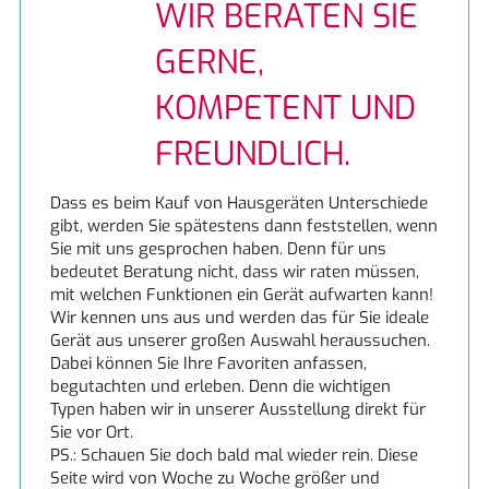
WIR BERATEN SIE
Berbel
Neuigkeiten
GERNE,
Bosch
Beratung
KOMPETENT UND
Bosch
Finanzierung
FREUNDLICH.
Constructa
ERSATZTEILE
Dass es beim Kauf von Hausgeräten Unterschiede
gibt, werden Sie spätestens dann feststellen, wenn
Sie mit uns gesprochen haben. Denn für uns
JoMi Wasserfilteranlagen
Angebote
bedeutet Beratung nicht, dass wir raten müssen,
mit welchen Funktionen ein Gerät aufwarten kann!
Miele
Wir kennen uns aus und werden das für Sie ideale
Gerät aus unserer großen Auswahl heraussuchen.
Dabei können Sie Ihre Favoriten anfassen,
Miele
begutachten und erleben. Denn die wichtigen
Typen haben wir in unserer Ausstellung direkt für
Naber
Sie vor Ort.
PS.: Schauen Sie doch bald mal wieder rein. Diese
Seite wird von Woche zu Woche größer und
ORANIER Küchentechnik