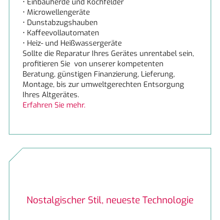
• Einbauherde und Kochfelder
• Microwellengeräte
• Dunstabzugshauben
• Kaffeevollautomaten
• Heiz- und Heißwassergeräte
Sollte die Reparatur Ihres Gerätes unrentabel sein,
profitieren Sie von unserer kompetenten
Beratung, günstigen Finanzierung, Lieferung,
Montage, bis zur umweltgerechten Entsorgung
Ihres Altgerätes.
Erfahren Sie mehr.
Hauswirtschaft clever in die Küche
Nostalgischer Stil, neueste Technologie
Spülbecken im Hauswirtschaftsraum
Flaschenhalter im Geschirrspüler
Haubenschrank mit Stauraum
Kochtisch statt Kücheninsel
Black and White
integriert
Erfahren Sie mehr