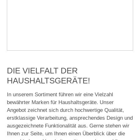
Berbel
Neuigkeiten
Bosch
Beratung
Bosch
Finanzierung
Constructa
ERSATZTEILE
DIE VIELFALT DER
JoMi Wasserfilteranlagen
Angebote
HAUSHALTSGERÄTE!
Miele
In unserem Sortiment führen wir eine Vielzahl
bewährter Marken für Haushaltsgeräte. Unser
Miele
Angebot zeichnet sich durch hochwertige Qualität,
erstklassige Verarbeitung, ansprechendes Design und
Naber
ausgezeichnete Funktionalität aus. Gerne stehen wir
Ihnen zur Seite, um Ihnen einen Überblick über die
ORANIER Küchentechnik