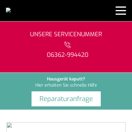
AKTUELLES
UNSERE SERVICENUMMER
KONTAKT
06362-994420
ÜBER UNS
LEISTUNGEN
Hausgerät kaputt?
Hier erhalten Sie schnelle Hilfe
MARKEN
Wertgarantie
Reparaturanfrage
HAUSGERÄTE
AEG
artego
Gerätetausch leicht gemacht