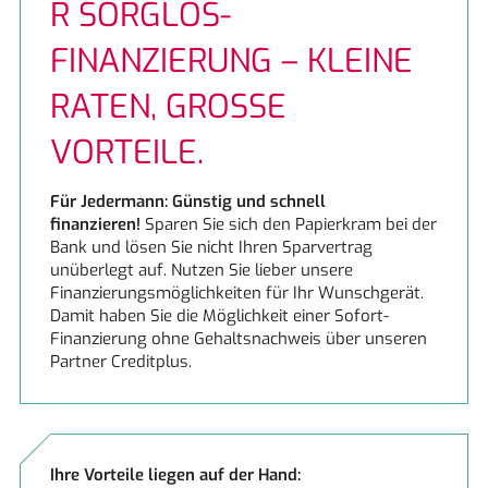
R SORGLOS-
Berbel
Neuigkeiten
FINANZIERUNG – KLEINE
Bosch
Beratung
RATEN, GROSSE
Bosch
Finanzierung
VORTEILE.
Constructa
ERSATZTEILE
Für Jedermann: Günstig und schnell
finanzieren!
Sparen Sie sich den Papierkram bei der
Bank und lösen Sie nicht Ihren Sparvertrag
JoMi Wasserfilteranlagen
Angebote
unüberlegt auf. Nutzen Sie lieber unsere
Finanzierungsmöglichkeiten für Ihr Wunschgerät.
Miele
Damit haben Sie die Möglichkeit einer Sofort-
Finanzierung ohne Gehaltsnachweis über unseren
Partner Creditplus.
Miele
Naber
Ihre Vorteile liegen auf der Hand:
ORANIER Küchentechnik