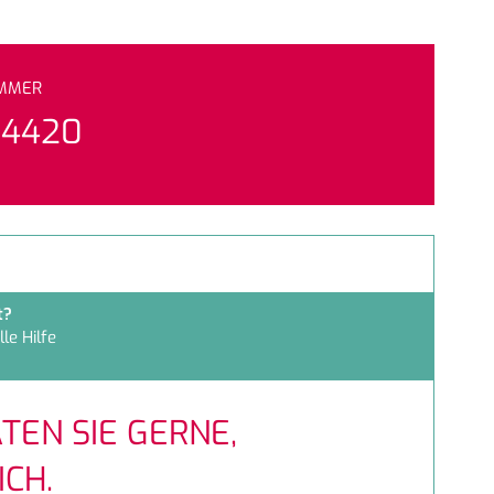
UMMER
94420
t?
le Hilfe
TEN SIE GERNE,
CH.