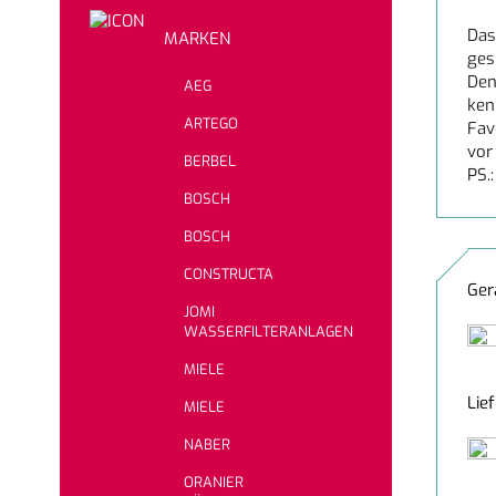
Das
MARKEN
ges
Den
AEG
ken
ARTEGO
Fav
vor 
BERBEL
PS.
BOSCH
BOSCH
CONSTRUCTA
Ger
JOMI
WASSERFILTERANLAGEN
MIELE
Lie
MIELE
NABER
ORANIER