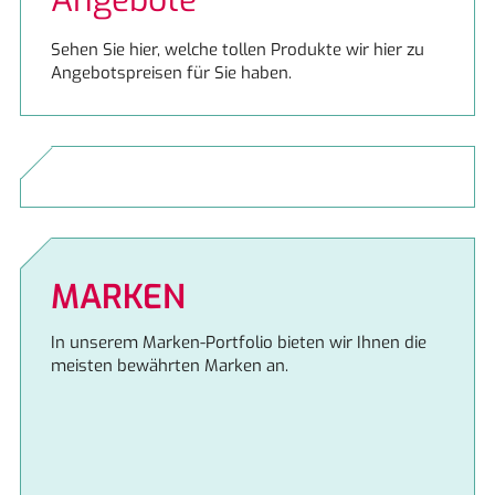
Angebote
Berbel
Neuigkeiten
Sehen Sie hier, welche tollen Produkte wir hier zu
Angebotspreisen für Sie haben.
Bosch
Beratung
Bosch
Finanzierung
Constructa
ERSATZTEILE
JoMi Wasserfilteranlagen
Angebote
MARKEN
Miele
In unserem Marken-Portfolio bieten wir Ihnen die
meisten bewährten Marken an.
Miele
Naber
ORANIER Küchentechnik