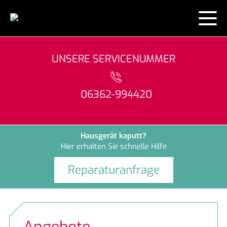
AKTUELLES
UNSERE SERVICENUMMER
KONTAKT
06362-994420
ÜBER UNS
LEISTUNGEN
Hausgerät kaputt?
Hier erhalten Sie schnelle Hilfe
MARKEN
Wertgarantie
Reparaturanfrage
HAUSGERÄTE
AEG
artego
Gerätetausch leicht gemacht