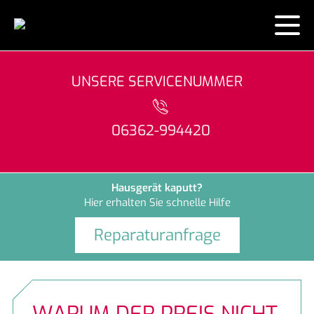
AKTUELLES
UNSERE SERVICENUMMER
KONTAKT
06362-994420
ÜBER UNS
LEISTUNGEN
Hausgerät kaputt?
Hier erhalten Sie schnelle Hilfe
MARKEN
Wertgarantie
Reparaturanfrage
HAUSGERÄTE
AEG
artego
Gerätetausch leicht gemacht