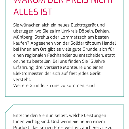
WARUM DER PREIS NICHT
Berbel
Neuigkeiten
ALLES IST
Bosch
Beratung
Sie wünschen sich ein neues Elektrogerät und
überlegen, wo Sie es im Umkreis Döbeln, Dahlen,
Bosch
Finanzierung
Mühlberg, Strehla oder Lommatzsch am besten
kaufen? Abgesehen von der Solidarität zum Handel
bei Ihnen am Ort gibt es viele gute Gründe, sich für
Constructa
ERSATZTEILE
einen regionalen Fachhändler zu entscheiden, statt
online zu bestellen: Bei uns finden Sie 15 Jahre
JoMi Wasserfilteranlagen
Angebote
Erfahrung, drei versierte Monteure und einen
Elektromeister, der sich auf fast jedes Gerät
versteht.
Miele
Weitere Gründe, zu uns zu kommen, sind:
Miele
Naber
Entscheiden Sie nun selbst, welche Leistungen
Ihnen wichtig sind. Und wenn Sie neben einem
Produkt, das seinen Preis wert ist, auch Service zu
ORANIER Küchentechnik